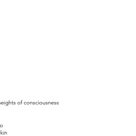
eights of consciousness 
eo
kin 