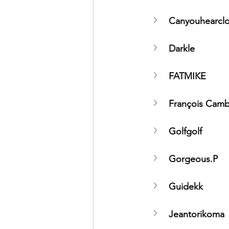
Canyouhearcl
Darkle
FATMIKE
François Camb
Golfgolf
Gorgeous.P
Guidekk
Jeantorikoma