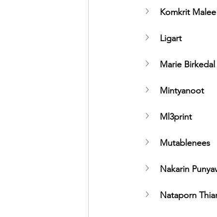
Komkrit Malee
Ligart
Marie Birkedal
Mintyanoot
Ml3print
Mutablenees
Nakarin Puny
Nataporn Thia