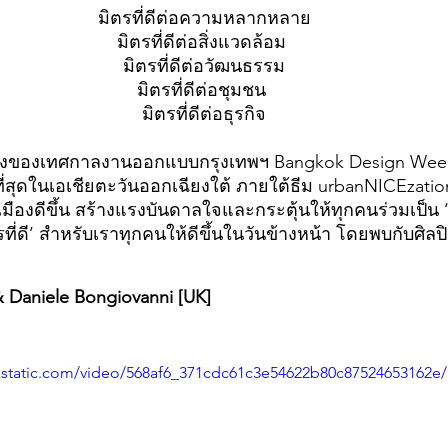
มิตรที่ดีต่อความหลากหลาย
มิตรที่ดีต่อสิ่งแวดล้อม 
มิตรที่ดีต่อวัฒนธรรม
มิตรที่ดีต่อชุมชน 
มิตรที่ดีต่อธุรกิจ
นึ่งของเทศกาลงานออกแบ
บกรุงเทพฯ Bangkok Design Week
่สุดในเอเชียตะวันออกเฉียงใต้ ภายใต้ธีม urbanNICEzation 
ืองดีขึ้น สร้างแรงบันดาลใจและกระตุ้นให้ทุกคนร่วมเป็น ‘ม
ตรที่ดี’ สำหรับเราทุกคนให้ดีขึ้นในวันข้างหน้า โดย
พบกับศิลปิน
& Daniele Bongiovanni [UK]
ixstatic.com/video/568af6_371cdc61c3e54622b80c87524653162e