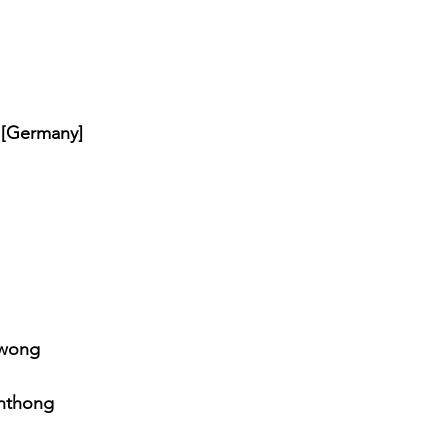
 [Germany] 
awong
nthong